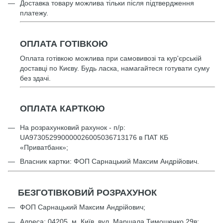
Доставка товару можлива тільки після підтвердження
платежу.
ОПЛАТА ГОТІВКОЮ
Оплата готівкою можлива при самовивозі та кур'єрській
доставці по Києву. Будь ласка, намагайтеся готувати суму
без здачі.
ОПЛАТА КАРТКОЮ
На розрахунковий рахунок - п/р:
UА973052990000026005036713176 в ПАТ КБ
«Приватбанк»;
Власник картки: ФОП Сарнацький Максим Андрійович.
БЕЗГОТІВКОВИЙ РОЗРАХУНОК
ФОП Сарнацький Максим Андрійович;
Адреса: 04205, м. Київ, вул. Маршала Тимошенко 29в;