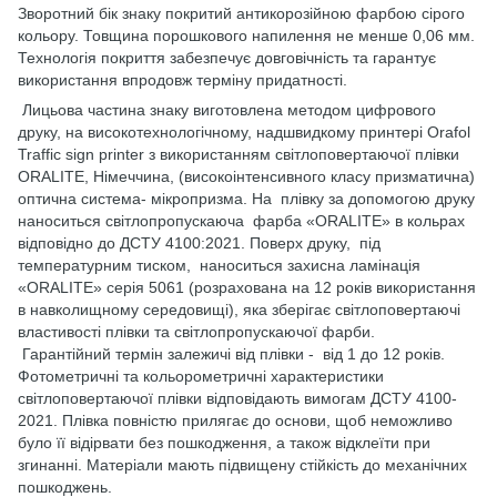
Зворотний бік знаку покритий антикорозійною фарбою сірого
кольору. Товщина порошкового напилення не менше 0,06 мм.
Технологія покриття забезпечує довговічність та гарантує
використання впродовж терміну придатності.
Лицьова частина знаку виготовлена методом цифрового
друку, на високотехнологічному, надшвидкому принтері Orafol
Traffic sign printer з використанням світлоповертаючої плівки
ORALITE, Німеччина, (високоінтенсивного класу призматична)
оптична система- мікропризма. На плівку за допомогою друку
наноситься світлопропускаюча фарба «ORALITE» в кольрах
відповідно до ДСТУ 4100:2021. Поверх друку, під
температурним тиском, наноситься захисна ламінація
«ORALITE» серія 5061 (розрахована на 12 років використання
в навколищному середовищі), яка зберігає світлоповертаючі
властивості плівки та світлопропускаючої фарби.
Гарантійний термін залежичі від плівки - від 1 до 12 років.
Фотометричні та кольорометричні характеристики
світлоповертаючої плівки відповідають вимогам ДСТУ 4100-
2021. Плівка повністю прилягає до основи, щоб неможливо
було її відірвати без пошкодження, а також відклеїти при
згинанні. Матеріали мають підвищену стійкість до механічних
пошкоджень.