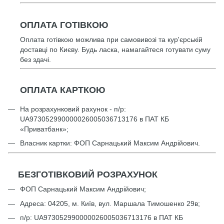
ОПЛАТА ГОТІВКОЮ
Оплата готівкою можлива при самовивозі та кур'єрській
доставці по Києву. Будь ласка, намагайтеся готувати суму
без здачі.
ОПЛАТА КАРТКОЮ
На розрахунковий рахунок - п/р:
UА973052990000026005036713176 в ПАТ КБ
«Приватбанк»;
Власник картки: ФОП Сарнацький Максим Андрійович.
БЕЗГОТІВКОВИЙ РОЗРАХУНОК
ФОП Сарнацький Максим Андрійович;
Адреса: 04205, м. Київ, вул. Маршала Тимошенко 29в;
п/р: UА973052990000026005036713176 в ПАТ КБ