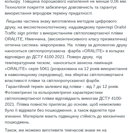
кольору. Товщина порошкового напилення не менше 0,06 мм.
Технологія покриття забезпечує довговічність та гарантує
використання впродовж терміну придатності.
Лицьова частина знаку виготовлена методом цифрового
друку, на високотехнологічному, надшвидкому принтері Orafol
Traffic sign printer з використанням світлоповертаючої плівки
ORALITE, Німеччина, (високоінтенсивного класу призматична)
оптична система- мікропризма. На плівку за допомогою друку
наноситься світлопропускаюча фарба «ORALITE» в кольрах
відповідно до ДСТУ 4100:2021. Поверх друку, під
температурним тиском, наноситься захисна ламінація
«ORALITE» серія 5061 (розрахована на 12 років використання
в навколищному середовищі), яка зберігає світлоповертаючі
властивості плівки та світлопропускаючої фарби.
Гарантійний термін залежичі від плівки - від 7 до 12 років.
Фотометричні та кольорометричні характеристики
світлоповертаючої плівки відповідають вимогам ДСТУ 4100-
2021. Плівка повністю прилягає до основи, щоб неможливо
було її відірвати без пошкодження, а також відклеїти при
згинанні. Матеріали мають підвищену стійкість до механічних
пошкоджень.
Також, ми можемо виготивити тимчасові знаки як на