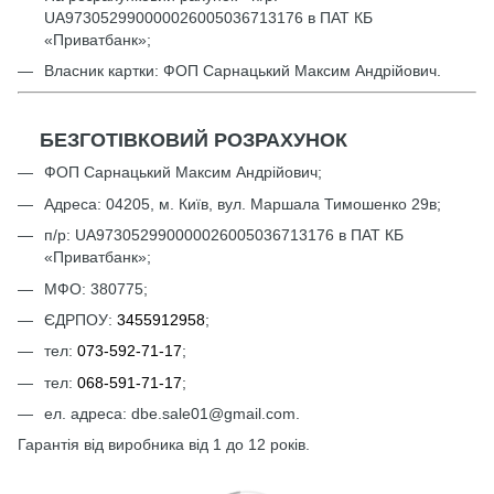
UА973052990000026005036713176 в ПАТ КБ
«Приватбанк»;
Власник картки: ФОП Сарнацький Максим Андрійович.
БЕЗГОТІВКОВИЙ РОЗРАХУНОК
ФОП Сарнацький Максим Андрійович;
Адреса: 04205, м. Київ, вул. Маршала Тимошенко 29в;
п/р: UА973052990000026005036713176 в ПАТ КБ
«Приватбанк»;
МФО: 380775;
ЄДРПОУ:
3455912958
;
тел:
073-592-71-17
;
тел:
068-591-71-17
;
ел. адреса: dbe.sale01@gmail.com.
Гарантія від виробника від 1 до 12 років.