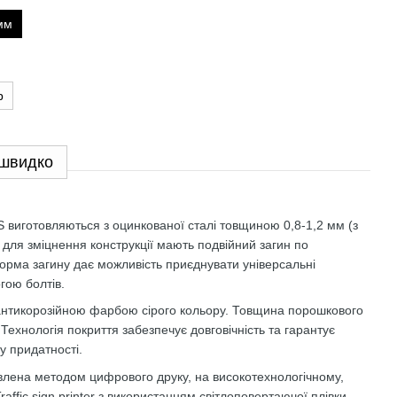
мм
р
 швидко
 виготовляються з оцинкованої сталі товщиною 0,8-1,2 мм (з
 для зміцнення конструкції мають подвійний загин по
Форма загину дає можливість приєднувати універсальні
гою болтів.
 антикорозійною фарбою сірого кольору. Товщина порошкового
ехнологія покриття забезпечує довговічність та гарантує
у придатності.
влена методом цифрового друку, на високотехнологічному,
affic sign printer з використанням світлоповертаючої плівки