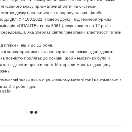
нтенсивного класу призматична) оптична система-
помогою друку наноситься світлопропускаюча фарба
но до ДСТУ 4100:2021. Поверх друку, під температурним
амінація «ORALITE» серія 5061 (розрахована на 12 років
ередовищі), яка зберігає світлоповертаючі властивості плівки
 плівки - від 7 до 12 років.
ні характеристики світлоповертаючої плівки відповідають
ка повністю прилягає до основи, щоб неможливо було її
також відклеїти при згинанні. Матеріали мають підвищену
джень.
имчасові знаки як на оцинкованому металі так і на композиті з
 за 2-3 робочі дні.
антія