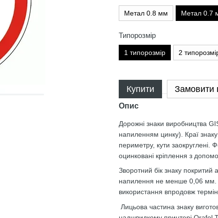
Метал 0.8 мм
Метал 0.7 
Типорозмір
1 типорозмір
2 типорозмі
Купити
Замовити
Опис
Дорожні знаки виробництва GIS
напиленням цинку). Краї знаку
периметру, кути заокруглені. 
оцинковані кріплення з допомо
Зворотний бік знаку покритий
напилення не менше 0,06 мм. Т
використання впродовж термін
Лицьова частина знаку вигото
надшвидкому принтері Orafol Tr