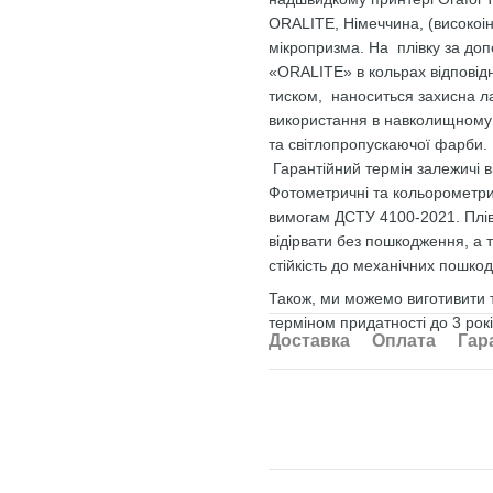
ORALITE, Німеччина, (високоі
мікропризма. На плівку за до
«ORALITE» в кольрах відповід
тиском, наноситься захисна л
використання в навколищному с
та світлопропускаючої фарби.
Гарантійний термін залежичі від
Фотометричні та кольорометрич
вимогам ДСТУ 4100-2021. Плів
відірвати без пошкодження, а 
стійкість до механічних пошко
Також, ми можемо виготивити т
терміном придатності до 3 років
Доставка
Оплата
Гар