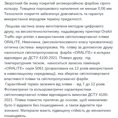
Зворотний бік знаку покритий антикорозійною фарбою сірого
кольору. Товщина порошкового напилення не менше 0,06 мм.
Технологія покриття забезпечує довговічність та гарантує
використання впродовж терміну придатності.
Лицьова частина знаку виготовлена методом цифрового
друку, на високотехнологічному, надшвидкому принтері Orafol
Traffic sign printer з використанням світлоповертаючої плівки
ORALITE, Німеччина, (високоінтенсивного класу призматична)
оптична система- мікропризма. На плівку за допомогою друку
наноситься світлопропускаюча фарба «ORALITE» в кольрах
відповідно до ДСТУ 4100:2021. Поверх друку, під
температурним тиском, наноситься захисна ламінація
«ORALITE» серія 5061 (розрахована на 12 років використання
в навколищному середовищі), яка зберігає світлоповертаючі
властивості плівки та світлопропускаючої фарби.
Гарантійний термін залежичі від плівки - від 7 до 12 років.
Фотометричні та кольорометричні характеристики
світлоповертаючої плівки відповідають вимогам ДСТУ 4100-
2021. Плівка повністю прилягає до основи, щоб неможливо
було її відірвати без пошкодження, а також відклеїти при
згинанні. Матеріали мають підвищену стійкість до механічних
пошкоджень.