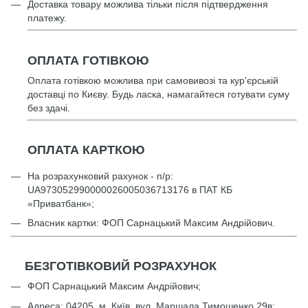
Доставка товару можлива тільки після підтвердження
платежу.
ОПЛАТА ГОТІВКОЮ
Оплата готівкою можлива при самовивозі та кур'єрській
доставці по Києву. Будь ласка, намагайтеся готувати суму
без здачі.
ОПЛАТА КАРТКОЮ
На розрахунковий рахунок - п/р:
UА973052990000026005036713176 в ПАТ КБ
«Приватбанк»;
Власник картки: ФОП Сарнацький Максим Андрійович.
БЕЗГОТІВКОВИЙ РОЗРАХУНОК
ФОП Сарнацький Максим Андрійович;
Адреса: 04205, м. Київ, вул. Маршала Тимошенко 29в;