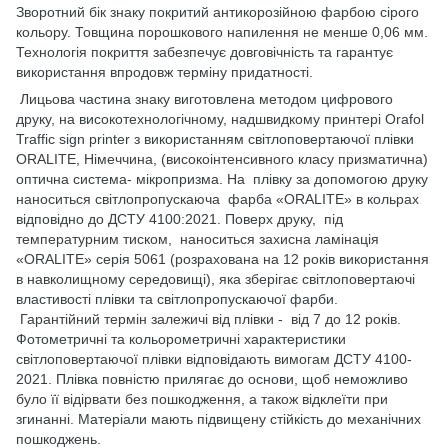
Зворотний бік знаку покритий антикорозійною фарбою сірого
кольору. Товщина порошкового напилення не менше 0,06 мм.
Технологія покриття забезпечує довговічність та гарантує
використання впродовж терміну придатності.
Лицьова частина знаку виготовлена методом цифрового
друку, на високотехнологічному, надшвидкому принтері Orafol
Traffic sign printer з використанням світлоповертаючої плівки
ORALITE, Німеччина, (високоінтенсивного класу призматична)
оптична система- мікропризма. На плівку за допомогою друку
наноситься світлопропускаюча фарба «ORALITE» в кольрах
відповідно до ДСТУ 4100:2021. Поверх друку, під
температурним тиском, наноситься захисна ламінація
«ORALITE» серія 5061 (розрахована на 12 років використання
в навколищному середовищі), яка зберігає світлоповертаючі
властивості плівки та світлопропускаючої фарби.
Гарантійний термін залежичі від плівки - від 7 до 12 років.
Фотометричні та кольорометричні характеристики
світлоповертаючої плівки відповідають вимогам ДСТУ 4100-
2021. Плівка повністю прилягає до основи, щоб неможливо
було її відірвати без пошкодження, а також відклеїти при
згинанні. Матеріали мають підвищену стійкість до механічних
пошкоджень.