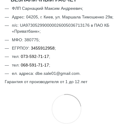
ФЛП Сарнацкий Максим Андреевич;
Адрес: 04205, г. Киев, ул. Маршала Тимошенко 29в;
п/с: UА973052990000026005036713176 в ПАО КБ
«Приватбанк»;
МФО: 380775;
ЕГРПОУ:
3455912958
;
тел:
073-592-71-17
;
тел:
068-591-71-17
;
ел. адреса: dbe.sale01@gmail.com.
Гарантия от производителя от 1 до 12 лет