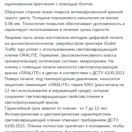
оцинкованные крепления с помощью болтов.
Обратная сторона знака покрыта антикоррозионной краской
серого цвета. Толщина порошкового напыления не менее
0,06 мм. Технология покрытия обеспечивает долговечность и
гарантирует использование в течение срока годности.
Лицевая часть знака изготовлена ​​методом цифровой печати,
на высокотехнологичном, сверхбыстром принтере Orafol
Traffic sign printer с использованием световозвращающей
пленки ORALITE, Германия, (высокоинтенсивного класса
призматическая) оптическая система- микропризма. На
пленку с помощью печати наносится светопропускающая
краска «ORALITE» в цветах в соответствии с ДСТУ 4100:2021.
Поверх печати, под температурным давлением, наносится
защитная ламинация «ORALITE» серия 5061 (рассчитана на
12 лет использования в окружающей среде), которая
сохраняет световозвращающие свойства пленки и
светопропускающей краски.
Гарантийный срок зависит от пленки - от 7 до 12 лет.
Фотометрические и цветометрические характеристики
световозвращающей пленки отвечают требованиям ДСТУ
4100-2021. Пленка полностью прилегает к основанию, чтобы
ее невозможно было оторвать без повреждения, а также