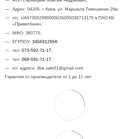
ФЛП Сарнацкий Максим Андреевич;
Адрес: 04205, г. Киев, ул. Маршала Тимошенко 29в;
п/с: UА973052990000026005036713176 в ПАО КБ
«Приватбанк»;
МФО: 380775;
ЕГРПОУ:
3455912958
;
тел:
073-592-71-17
;
тел:
068-591-71-17
;
ел. адреса: dbe.sale01@gmail.com.
Гарантия от производителя от 1 до 12 лет