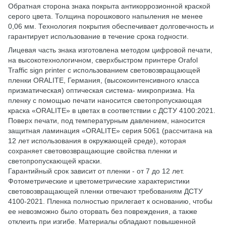
Обратная сторона знака покрыта антикоррозионной краской
серого цвета. Толщина порошкового напыления не менее
0,06 мм. Технология покрытия обеспечивает долговечность и
гарантирует использование в течение срока годности.
Лицевая часть знака изготовлена ​​методом цифровой печати,
на высокотехнологичном, сверхбыстром принтере Orafol
Traffic sign printer с использованием световозвращающей
пленки ORALITE, Германия, (высокоинтенсивного класса
призматическая) оптическая система- микропризма. На
пленку с помощью печати наносится светопропускающая
краска «ORALITE» в цветах в соответствии с ДСТУ 4100:2021.
Поверх печати, под температурным давлением, наносится
защитная ламинация «ORALITE» серия 5061 (рассчитана на
12 лет использования в окружающей среде), которая
сохраняет световозвращающие свойства пленки и
светопропускающей краски.
Гарантийный срок зависит от пленки - от 7 до 12 лет.
Фотометрические и цветометрические характеристики
световозвращающей пленки отвечают требованиям ДСТУ
4100-2021. Пленка полностью прилегает к основанию, чтобы
ее невозможно было оторвать без повреждения, а также
отклеить при изгибе. Материалы обладают повышенной