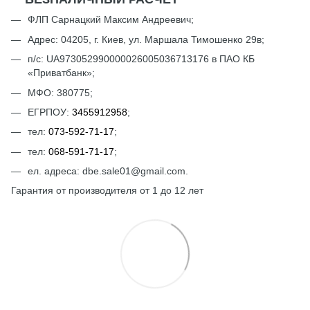
ФЛП Сарнацкий Максим Андреевич;
Адрес: 04205, г. Киев, ул. Маршала Тимошенко 29в;
п/с: UА973052990000026005036713176 в ПАО КБ
«Приватбанк»;
МФО: 380775;
ЕГРПОУ:
3455912958
;
тел:
073-592-71-17
;
тел:
068-591-71-17
;
ел. адреса: dbe.sale01@gmail.com.
Гарантия от производителя от 1 до 12 лет