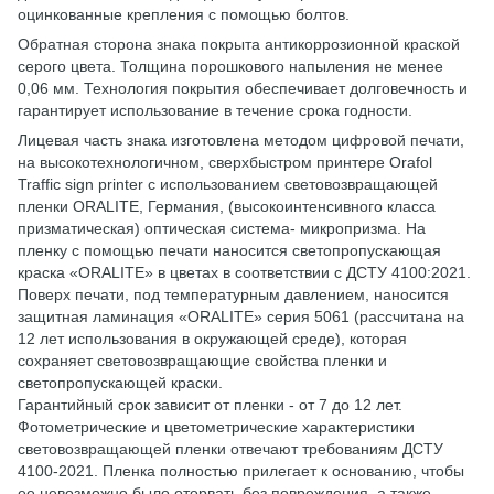
оцинкованные крепления с помощью болтов.
Обратная сторона знака покрыта антикоррозионной краской
серого цвета. Толщина порошкового напыления не менее
0,06 мм. Технология покрытия обеспечивает долговечность и
гарантирует использование в течение срока годности.
Лицевая часть знака изготовлена ​​методом цифровой печати,
на высокотехнологичном, сверхбыстром принтере Orafol
Traffic sign printer с использованием световозвращающей
пленки ORALITE, Германия, (высокоинтенсивного класса
призматическая) оптическая система- микропризма. На
пленку с помощью печати наносится светопропускающая
краска «ORALITE» в цветах в соответствии с ДСТУ 4100:2021.
Поверх печати, под температурным давлением, наносится
защитная ламинация «ORALITE» серия 5061 (рассчитана на
12 лет использования в окружающей среде), которая
сохраняет световозвращающие свойства пленки и
светопропускающей краски.
Гарантийный срок зависит от пленки - от 7 до 12 лет.
Фотометрические и цветометрические характеристики
световозвращающей пленки отвечают требованиям ДСТУ
4100-2021. Пленка полностью прилегает к основанию, чтобы
ее невозможно было оторвать без повреждения, а также