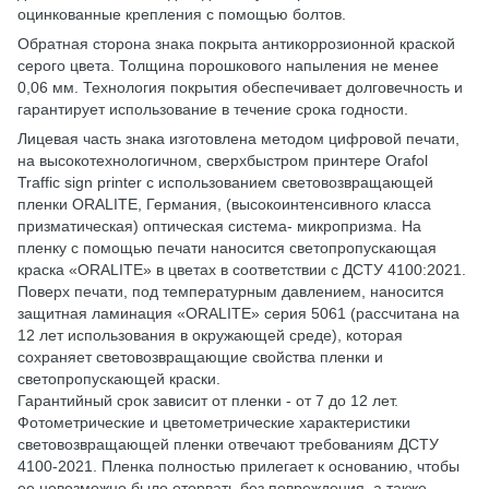
оцинкованные крепления с помощью болтов.
Обратная сторона знака покрыта антикоррозионной краской
серого цвета. Толщина порошкового напыления не менее
0,06 мм. Технология покрытия обеспечивает долговечность и
гарантирует использование в течение срока годности.
Лицевая часть знака изготовлена ​​методом цифровой печати,
на высокотехнологичном, сверхбыстром принтере Orafol
Traffic sign printer с использованием световозвращающей
пленки ORALITE, Германия, (высокоинтенсивного класса
призматическая) оптическая система- микропризма. На
пленку с помощью печати наносится светопропускающая
краска «ORALITE» в цветах в соответствии с ДСТУ 4100:2021.
Поверх печати, под температурным давлением, наносится
защитная ламинация «ORALITE» серия 5061 (рассчитана на
12 лет использования в окружающей среде), которая
сохраняет световозвращающие свойства пленки и
светопропускающей краски.
Гарантийный срок зависит от пленки - от 7 до 12 лет.
Фотометрические и цветометрические характеристики
световозвращающей пленки отвечают требованиям ДСТУ
4100-2021. Пленка полностью прилегает к основанию, чтобы
ее невозможно было оторвать без повреждения, а также