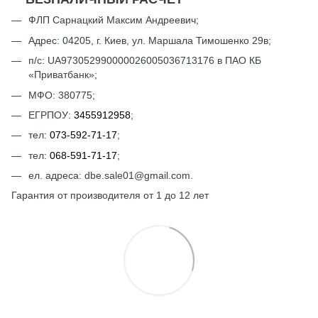
ФЛП Сарнацкий Максим Андреевич;
Адрес: 04205, г. Киев, ул. Маршала Тимошенко 29в;
п/с: UА973052990000026005036713176 в ПАО КБ
«Приватбанк»;
МФО: 380775;
ЕГРПОУ:
3455912958
;
тел:
073-592-71-17
;
тел:
068-591-71-17
;
ел. адреса: dbe.sale01@gmail.com.
Гарантия от производителя от 1 до 12 лет