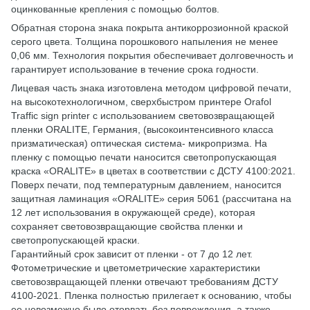
оцинкованные крепления с помощью болтов.
Обратная сторона знака покрыта антикоррозионной краской
серого цвета. Толщина порошкового напыления не менее
0,06 мм. Технология покрытия обеспечивает долговечность и
гарантирует использование в течение срока годности.
Лицевая часть знака изготовлена ​​методом цифровой печати,
на высокотехнологичном, сверхбыстром принтере Orafol
Traffic sign printer с использованием световозвращающей
пленки ORALITE, Германия, (высокоинтенсивного класса
призматическая) оптическая система- микропризма. На
пленку с помощью печати наносится светопропускающая
краска «ORALITE» в цветах в соответствии с ДСТУ 4100:2021.
Поверх печати, под температурным давлением, наносится
защитная ламинация «ORALITE» серия 5061 (рассчитана на
12 лет использования в окружающей среде), которая
сохраняет световозвращающие свойства пленки и
светопропускающей краски.
Гарантийный срок зависит от пленки - от 7 до 12 лет.
Фотометрические и цветометрические характеристики
световозвращающей пленки отвечают требованиям ДСТУ
4100-2021. Пленка полностью прилегает к основанию, чтобы
ее невозможно было оторвать без повреждения, а также