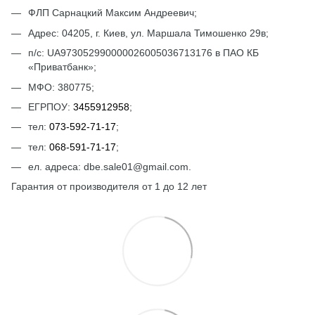
ФЛП Сарнацкий Максим Андреевич;
Адрес: 04205, г. Киев, ул. Маршала Тимошенко 29в;
п/с: UА973052990000026005036713176 в ПАО КБ
«Приватбанк»;
МФО: 380775;
ЕГРПОУ:
3455912958
;
тел:
073-592-71-17
;
тел:
068-591-71-17
;
ел. адреса: dbe.sale01@gmail.com.
Гарантия от производителя от 1 до 12 лет