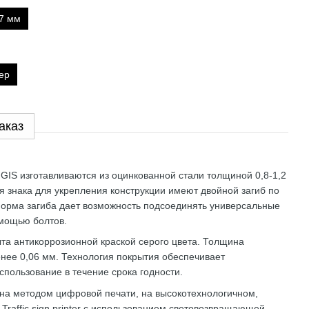
7 мм
ер
аказ
GIS изготавливаются из оцинкованной стали толщиной 0,8-1,2
я знака для укрепления конструкции имеют двойной загиб по
Форма загиба дает возможность подсоединять универсальные
мощью болтов.
та антикоррозионной краской серого цвета. Толщина
нее 0,06 мм. Технология покрытия обеспечивает
спользование в течение срока годности.
ена ​​методом цифровой печати, на высокотехнологичном,
Traffic sign printer с использованием световозвращающей