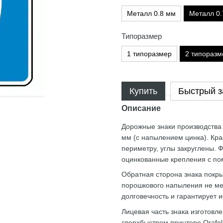
Металл 0.8 мм
Металл 0.
Типоразмер
1 типоразмер
2 типоразм
Купить
Быстрый з
Описание
Дорожные знаки производства 
мм (с напылением цинка). Кра
периметру, углы закруглены. 
оцинкованные крепления с по
Обратная сторона знака покры
порошкового напыления не ме
долговечность и гарантирует и
Лицевая часть знака изготовл
сверхбыстром принтере Orafol 