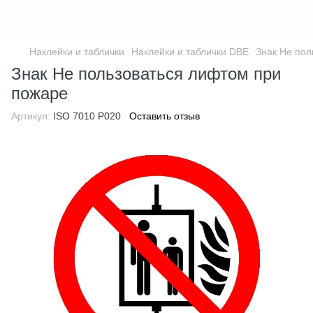
Наклейки и таблички
Наклейки и таблички DBE
Знак Не пол
Знак Не пользоваться лифтом при
пожаре
Артикул:
ISO 7010 P020
Оставить отзыв